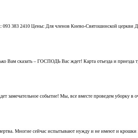
383 2410 Цены: Для членов Киево-Святошинской церкви До 26.
ко Вам сказать – ГОСПОДЬ Вас ждет! Карта отьезда и приезда т
ждет замечательное событие! Мы, все вместе проведем уборку в 
 мертва. Многие сейчас испытывают нужду и не имеют и крошки 