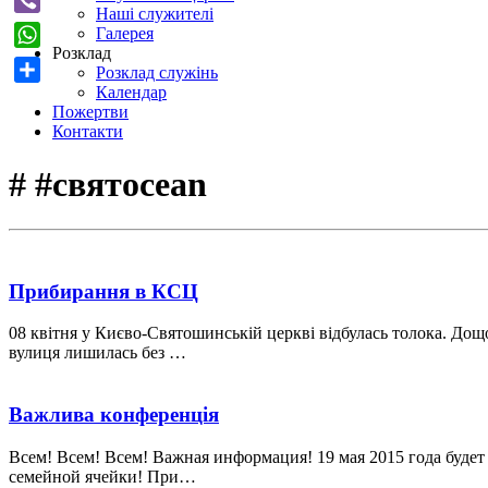
Наші служителі
Viber
Галерея
Розклад
WhatsApp
Розклад служінь
Календар
Поділитися
Пожертви
Контакти
# #святocean
Прибирання в КСЦ
08 квітня у Києво-Святошинській церкві відбулась толока. Дощ
вулиця лишилась без …
Важлива конференція
Всем! Всем! Всем! Важная информация! 19 мая 2015 года будет 
семейной ячейки! При…