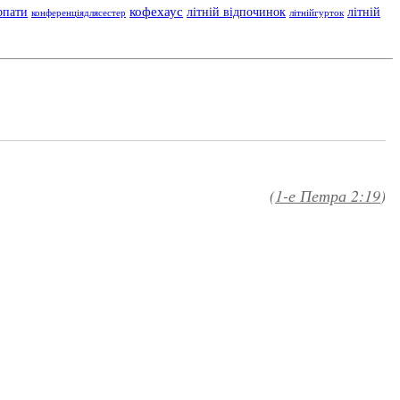
кофехаус
рпати
літній відпочинок
літній
конференціядлясестер
літнійгурток