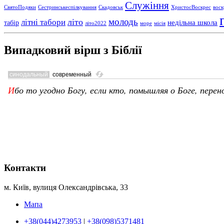
Служіння
СвятоПодяки
Сестринськеспілкування
Скадовськ
ХристосВоскрес
воск
молодь
літо
літні табори
недільна школа
табір
літо2022
море
місія
Випадковий вірш з Біблії
Контакти
м. Київ, вулиця Олександрівська, 33
Мапа
+38(044)4273953
|
+38(098)5371481