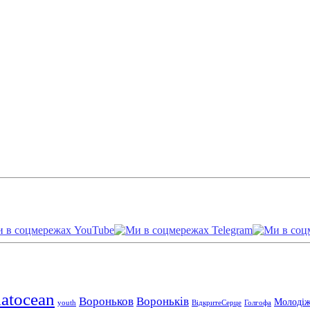
iatocean
Вороньков
Вороньків
Молодіж
youth
ВідкритеСерце
Голгофа