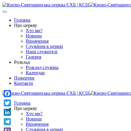
Головна
Про церкву
Хто ми?
Новини
Віровчення
Служіння в церкві
Наші служителі
Галерея
Розклад
Розклад служінь
Календар
Пожертви
Контакти
Facebook
Головна
Про церкву
Twitter
Хто ми?
Новини
LinkedIn
Віровчення
Telegram
Служіння в церкві