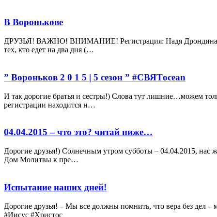
В Воронькове
ДРУЗЬЯ! ВАЖНО! ВНИМАНИЕ! Регистрация: Надя Дрондина: 093 
тех, кто едет на два дня (…
” Вороньков 2 0 1 5 | 5 сезон ” #СВЯТocean
И так дорогие братья и сестры!) Слова тут лишние…можем толь
регистрации находится н…
04.04.2015 – что это? читай ниже…
Дорогие друзья!) Солнечным утром субботы – 04.04.2015, нас 
Дом Молитвы к пре…
Испытание наших дней!
Дорогие друзья! – Мы все должны помнить, что вера без дел –
#Иисус #Христос