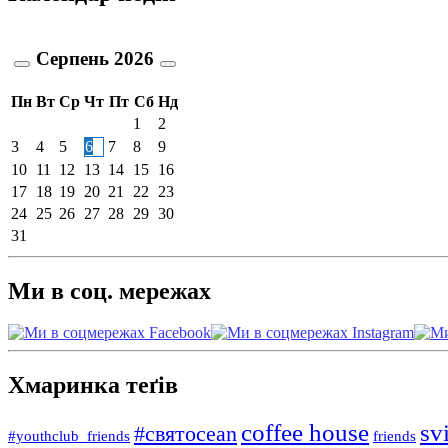
Серпень
2026
Пн
Вт
Ср
Чт
Пт
Сб
Нд
1
2
3
4
5
6
7
8
9
10
11
12
13
14
15
16
17
18
19
20
21
22
23
24
25
26
27
28
29
30
31
Ми в соц. мережах
Хмаринка теґів
coffee house
sv
#святocean
#youthclub_friends
friends