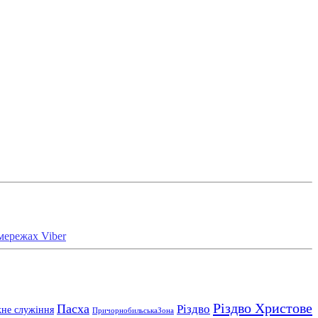
Різдво Христове
Пасха
Різдво
не служіння
ПричорнобильськаЗона