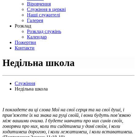
Віровчення
Служіння в церкві
Наші служителі
Галерея
Розклад
Розклад служінь
Календар
Пожертви
Контакти
Недільна школа
Служіння
Недільна школа
І покладете ви ці слова Мої на свої серця та на свої душі, і
прив’яжете їх на знака на руці своїй, і вони будуть пов’язкою
між вашими очима. І будете навчати про них синів своїх,
говорячи про них, коли ти сидітимеш у домі своїм, і коли
ходитимеш дорогою, і коли лежатимеш, і коли вставатимеш.