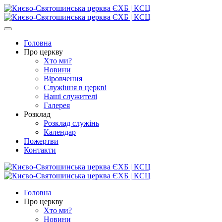
Головна
Про церкву
Хто ми?
Новини
Віровчення
Служіння в церкві
Наші служителі
Галерея
Розклад
Розклад служінь
Календар
Пожертви
Контакти
Головна
Про церкву
Хто ми?
Новини