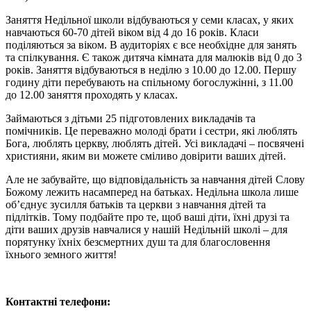
Заняття Недільної школи відбуваються у семи класах, у яких
навчаються 60-70 дітей віком від 4 до 16 років. Класи
поділяються за віком. В аудиторіях є все необхідне для занять
та спілкування. Є також дитяча кімната для малюків від 0 до 3
років. Заняття відбуваються в неділю з 10.00 до 12.00. Першу
годину діти перебувають на спільному богослужінні, з 11.00
до 12.00 заняття проходять у класах.
Займаються з дітьми 25 підготовлених викладачів та
помічників. Це переважно молоді брати і сестри, які люблять
Бога, люблять церкву, люблять дітей. Усі викладачі – посвячені
християни, яким ви можете сміливо довірити ваших дітей.
Але не забувайте, що відповідальність за навчання дітей Слову
Божому лежить насамперед на батьках. Недільна школа лише
об’єднує зусилля батьків та церкви з навчання дітей та
підлітків. Тому подбайте про те, щоб ваші діти, їхні друзі та
діти ваших друзів навчалися у нашій Недільній школі – для
порятунку їхніх безсмертних душ та для благословення
їхнього земного життя!
Контактні телефони: