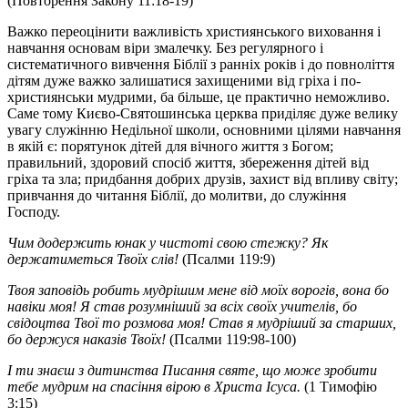
(Повторення Закону 11:18-19)
Важко переоцінити важливість християнського виховання і
навчання основам віри змалечку. Без регулярного і
систематичного вивчення Біблії з ранніх років і до повноліття
дітям дуже важко залишатися захищеними від гріха і по-
християнськи мудрими, ба більше, це практично неможливо.
Саме тому Києво-Святошинська церква приділяє дуже велику
увагу служінню Недільної школи, основними цілями навчання
в якій є: порятунок дітей для вічного життя з Богом;
правильний, здоровий спосіб життя, збереження дітей від
гріха та зла; придбання добрих друзів, захист від впливу світу;
привчання до читання Біблії, до молитви, до служіння
Господу.
Чим додержить юнак у чистоті свою стежку? Як
держатиметься Твоїх слів!
(Псалми 119:9)
Твоя заповідь робить мудрішим мене від моїх ворогів, вона бо
навіки моя! Я став розумніший за всіх своїх учителів, бо
свідоцтва Твої то розмова моя! Став я мудріший за старших,
бо держуся наказів Твоїх!
(Псалми 119:98-100)
І ти знаєш з дитинства Писання святе, що може зробити
тебе мудрим на спасіння вірою в Христа Ісуса.
(1 Тимофію
3:15)